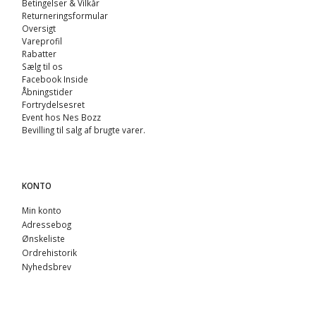
Betingelser & Vilkår
Returneringsformular
Oversigt
Vareprofil
Rabatter
Sælg til os
Facebook Inside
Åbningstider
Fortrydelsesret
Event hos Nes Bozz
Bevilling til salg af brugte varer.
KONTO
Min konto
Adressebog
Ønskeliste
Ordrehistorik
Nyhedsbrev