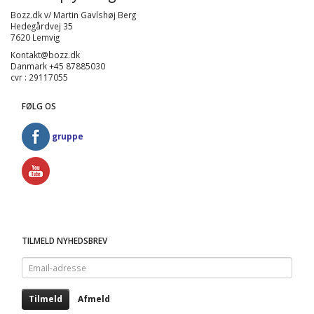
Bozz.dk v/ Martin Gavlshøj Berg
Hedegårdvej 35
7620 Lemvig
Kontakt@bozz.dk
Danmark +45 87885030
cvr : 29117055
FØLG OS
gruppe
TILMELD NYHEDSBREV
Email-
adresse
Tilmeld
Afmeld