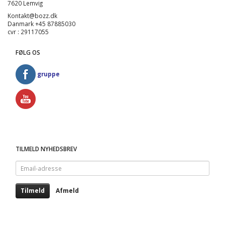
7620 Lemvig
Kontakt@bozz.dk
Danmark +45 87885030
cvr : 29117055
FØLG OS
gruppe
TILMELD NYHEDSBREV
Email-
adresse
Tilmeld
Afmeld