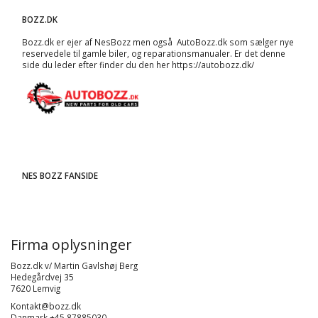
BOZZ.DK
Bozz.dk er ejer af NesBozz men også AutoBozz.dk som sælger nye
reservedele til gamle biler, og
reparationsmanualer
. Er det denne
side du leder efter finder du den her
https://autobozz.dk/
NES BOZZ FANSIDE
Firma oplysninger
Bozz.dk v/ Martin Gavlshøj Berg
Hedegårdvej 35
7620 Lemvig
Kontakt@bozz.dk
Danmark +45 87885030