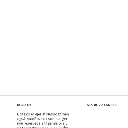
BOZZ.DK
NES BOZZ FANSIDE
Bozz.dk er ejer af NesBozz men
også AutoBozz.dk som sælger
nye reservedele til gamle biler,
og
reparationsmanualer
. Er det