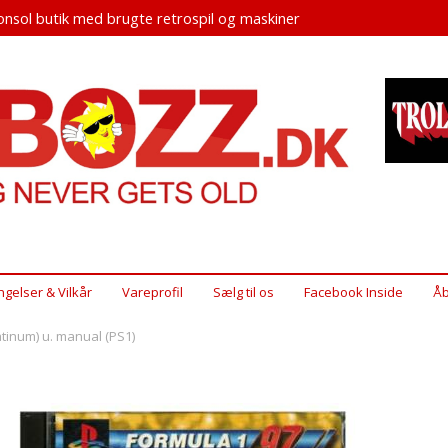
nsol butik med brugte retrospil og maskiner
ngelser & Vilkår
Vareprofil
Sælg til os
Facebook Inside
Åb
atinum) u. manual (PS1)