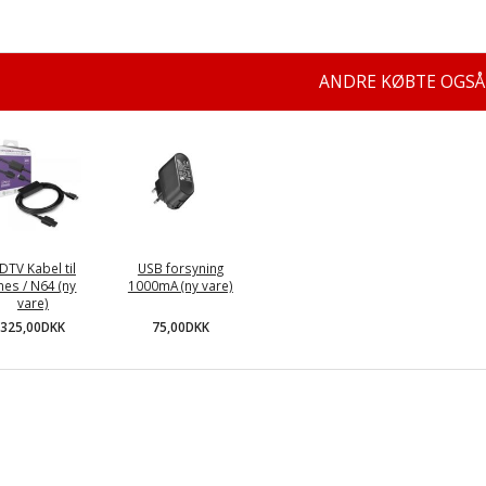
ANDRE KØBTE OGSÅ
DTV Kabel til
USB forsyning
nes / N64 (ny
1000mA (ny vare)
vare)
75,00DKK
325,00DKK