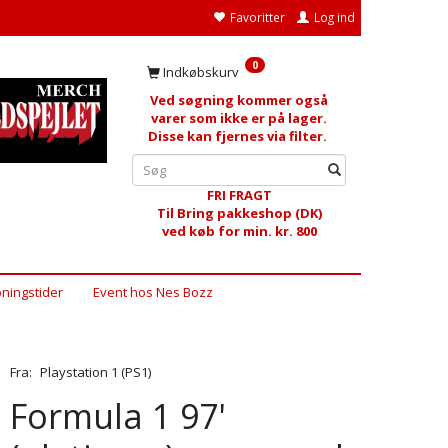
Favoritter
Log ind
0
Indkøbskurv
Ved søgning kommer også
varer som ikke er på lager.
Disse kan fjernes via filter.
FRI FRAGT
Til Bring pakkeshop (DK)
ved køb for min. kr. 800
ningstider
Event hos Nes Bozz
Fra:
Playstation 1 (PS1)
Formula 1 97'