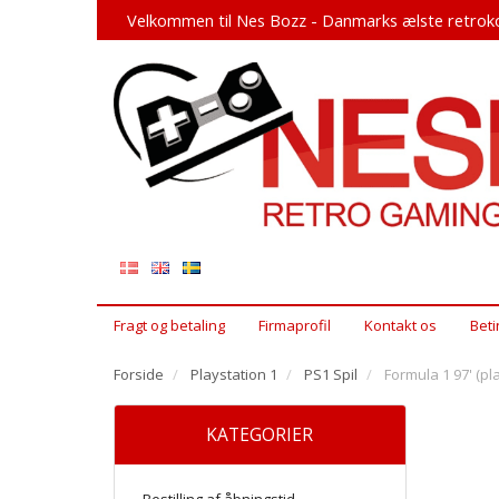
Velkommen til Nes Bozz - Danmarks ælste retroko
Fragt og betaling
Firmaprofil
Kontakt os
Beti
Forside
Playstation 1
PS1 Spil
Formula 1 97' (pl
KATEGORIER
Bestilling af åbningstid