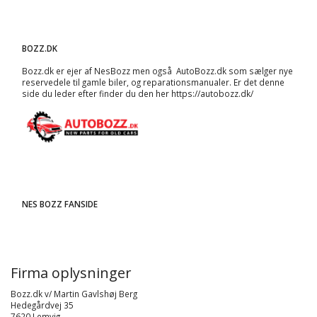
BOZZ.DK
Bozz.dk er ejer af NesBozz men også AutoBozz.dk som sælger nye
reservedele til gamle biler, og
reparationsmanualer
. Er det denne
side du leder efter finder du den her
https://autobozz.dk/
NES BOZZ FANSIDE
Firma oplysninger
Bozz.dk v/ Martin Gavlshøj Berg
Hedegårdvej 35
7620 Lemvig