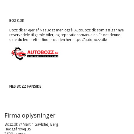
BOZZ.DK
Bozz.dk er ejer af NesBozz men også AutoBozz.dk som sælger nye
reservedele til gamle biler, og
reparationsmanualer
. Er det denne
side du leder efter finder du den her
https://autobozz.dk/
NES BOZZ FANSIDE
Firma oplysninger
Bozz.dk v/ Martin Gavlshøj Berg
Hedegårdvej 35
7620 Lemvig