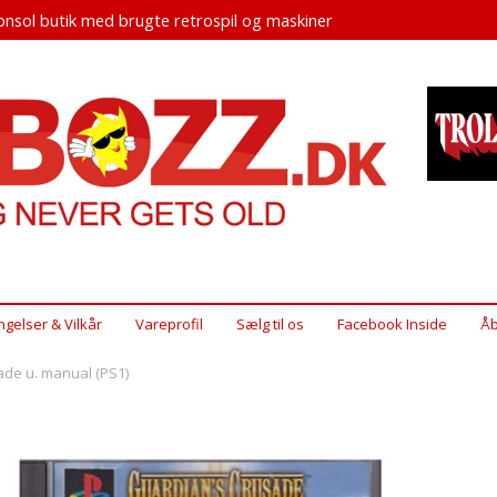
nsol butik med brugte retrospil og maskiner
ngelser & Vilkår
Vareprofil
Sælg til os
Facebook Inside
Åb
ade u. manual (PS1)