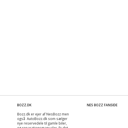
BOZZ.DK
NES BOZZ FANSIDE
Bozz.dk er ejer af NesBozz men
også AutoBozz.dk som sælger
nye reservedele til gamle biler,
og
reparationsmanualer
. Er det