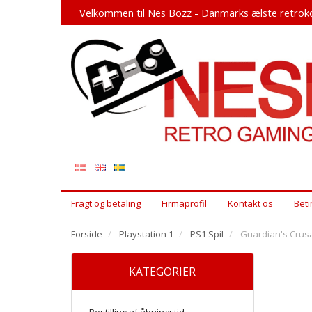
Velkommen til Nes Bozz - Danmarks ælste retroko
Fragt og betaling
Firmaprofil
Kontakt os
Beti
Forside
Playstation 1
PS1 Spil
Guardian's Crus
KATEGORIER
Bestilling af åbningstid