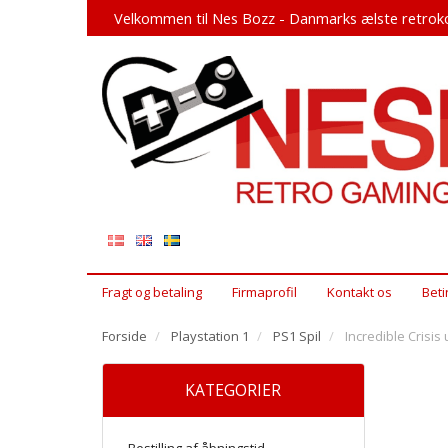
Velkommen til Nes Bozz - Danmarks ælste retroko
Fragt og betaling
Firmaprofil
Kontakt os
Beti
Forside
Playstation 1
PS1 Spil
Incredible Crisis
KATEGORIER
Bestilling af åbningstid