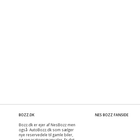
BOZZ.DK
NES BOZZ FANSIDE
Bozz.dk er ejer af NesBozz men
også AutoBozz.dk som sælger
nye reservedele til gamle biler,
og
reparationsmanualer
. Er det