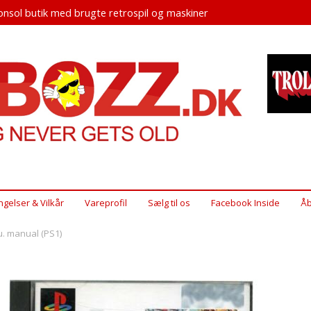
nsol butik med brugte retrospil og maskiner
ngelser & Vilkår
Vareprofil
Sælg til os
Facebook Inside
Åb
 u. manual (PS1)