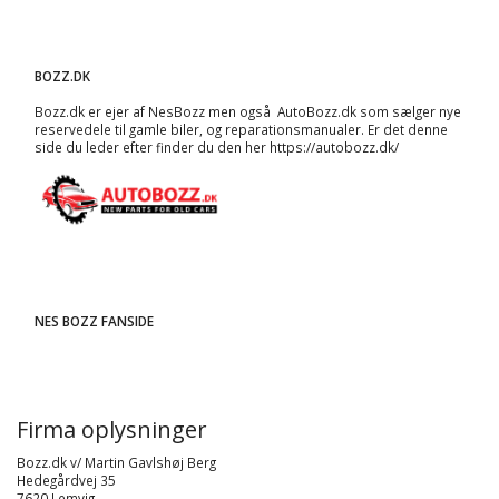
BOZZ.DK
Bozz.dk er ejer af NesBozz men også AutoBozz.dk som sælger nye
reservedele til gamle biler, og
reparationsmanualer
. Er det denne
side du leder efter finder du den her
https://autobozz.dk/
NES BOZZ FANSIDE
Firma oplysninger
Bozz.dk v/ Martin Gavlshøj Berg
Hedegårdvej 35
7620 Lemvig