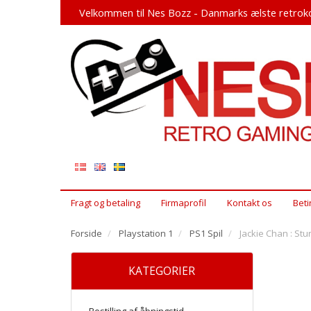
Velkommen til Nes Bozz - Danmarks ælste retroko
Fragt og betaling
Firmaprofil
Kontakt os
Beti
Forside
Playstation 1
PS1 Spil
Jackie Chan : St
KATEGORIER
Bestilling af åbningstid