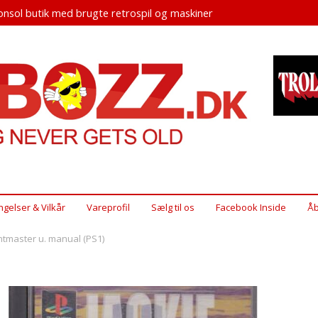
nsol butik med brugte retrospil og maskiner
ngelser & Vilkår
Vareprofil
Sælg til os
Facebook Inside
Åb
untmaster u. manual (PS1)