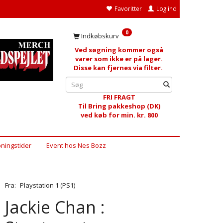
Favoritter
Log ind
0
Indkøbskurv
Ved søgning kommer også
varer som ikke er på lager.
Disse kan fjernes via filter.
FRI FRAGT
Til Bring pakkeshop (DK)
ved køb for min. kr. 800
ningstider
Event hos Nes Bozz
Fra:
Playstation 1 (PS1)
Jackie Chan :