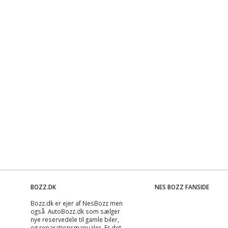
BOZZ.DK
NES BOZZ FANSIDE
Bozz.dk er ejer af NesBozz men
også AutoBozz.dk som sælger
nye reservedele til gamle biler,
og
reparationsmanualer
. Er det