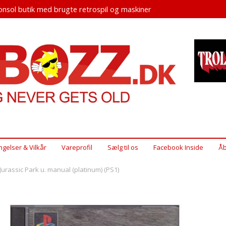
nsol butik med brugte retrospil og maskiner
ngelser & Vilkår
Vareprofil
Sælg til os
Facebook Inside
Åb
 Jurassic Park u. manual (platinum) (PS1)