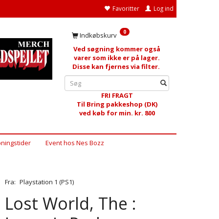
Favoritter
Log ind
0
Indkøbskurv
Ved søgning kommer også
varer som ikke er på lager.
Disse kan fjernes via filter.
FRI FRAGT
Til Bring pakkeshop (DK)
ved køb for min. kr. 800
ningstider
Event hos Nes Bozz
Fra:
Playstation 1 (PS1)
Lost World, The :