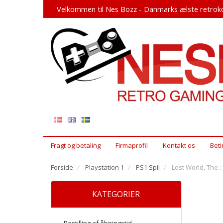
Velkommen til Nes Bozz - Danmarks ælste retroko
Fragt og betaling
Firmaprofil
Kontakt os
Beti
Forside
Playstation 1
PS1 Spil
Lost World, The :
KATEGORIER
Bestilling af åbningstid