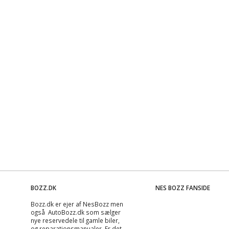
BOZZ.DK
NES BOZZ FANSIDE
Bozz.dk er ejer af NesBozz men
også AutoBozz.dk som sælger
nye reservedele til gamle biler,
og
reparationsmanualer
. Er det