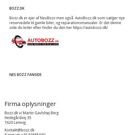
BOZZ.DK
Bozz.dk er ejer af NesBozz men også AutoBozz.dk som sælger nye
reservedele til gamle biler, og
reparationsmanualer
. Er det denne
side du leder efter finder du den her
https://autobozz.dk/
NES BOZZ FANSIDE
Firma oplysninger
Bozz.dk v/ Martin Gavlshøj Berg
Hedegårdvej 35
7620 Lemvig
Kontakt@bozz.dk
Danmark +45 87885030