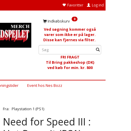
Favoritter
Log ind
0
Indkøbskurv
Ved søgning kommer også
varer som ikke er på lager.
Disse kan fjernes via filter.
FRI FRAGT
Til Bring pakkeshop (DK)
ved køb for min. kr. 800
ningstider
Event hos Nes Bozz
Fra:
Playstation 1 (PS1)
Need for Speed III :