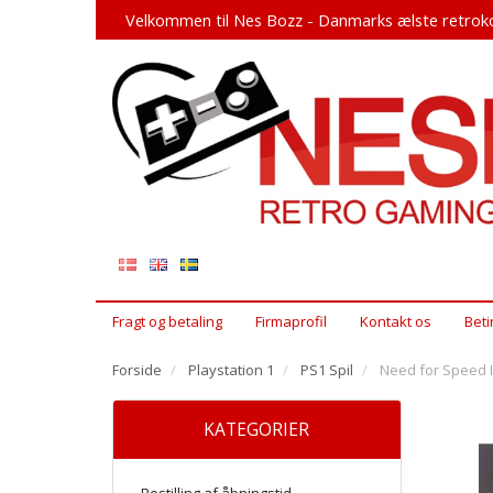
Velkommen til Nes Bozz - Danmarks ælste retroko
Fragt og betaling
Firmaprofil
Kontakt os
Beti
Forside
Playstation 1
PS1 Spil
Need for Speed II
KATEGORIER
Bestilling af åbningstid