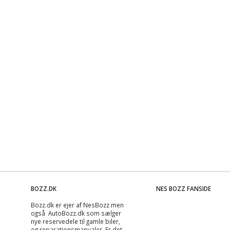
BOZZ.DK
NES BOZZ FANSIDE
Bozz.dk er ejer af NesBozz men
også AutoBozz.dk som sælger
nye reservedele til gamle biler,
og
reparationsmanualer
. Er det