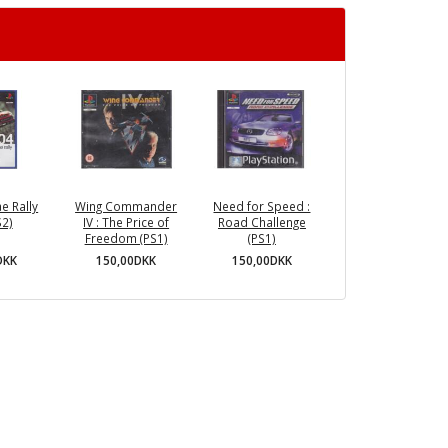
e Rally
Wing Commander
Need for Speed :
S2)
IV : The Price of
Road Challenge
Freedom (PS1)
(PS1)
DKK
150,00DKK
150,00DKK