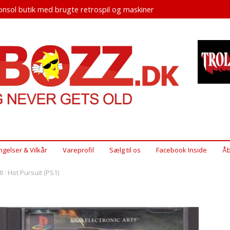
nsol butik med brugte retrospil og maskiner
ngelser & Vilkår
Vareprofil
Sælg til os
Facebook Inside
Åb
I : Hot Pursuit (PS1)