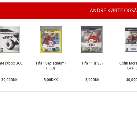
ANDRE KØBTE OGSÅ
ate (Xbox 360)
Fifa 10 (platinum)
Fifa 11 (PS3)
Colin Mcra
(PS3)
04 (P
30,00DKK
5,00DKK
5,00DKK
40,00