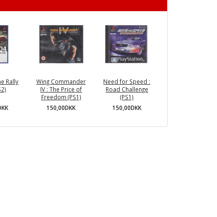
e Rally
Wing Commander
Need for Speed :
S2)
IV : The Price of
Road Challenge
Freedom (PS1)
(PS1)
DKK
150,00DKK
150,00DKK