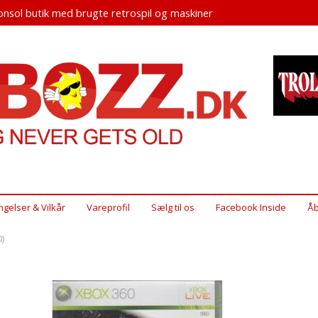
nsol butik med brugte retrospil og maskiner
ngelser & Vilkår
Vareprofil
Sælg til os
Facebook Inside
Åb
)