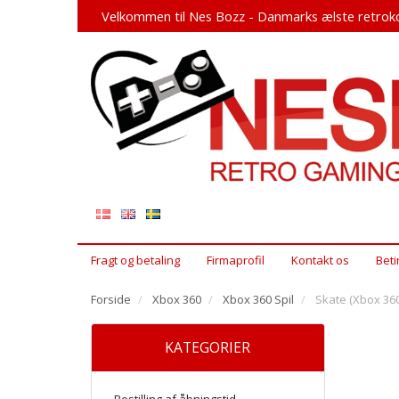
Velkommen til Nes Bozz - Danmarks ælste retroko
Fragt og betaling
Firmaprofil
Kontakt os
Beti
Forside
Xbox 360
Xbox 360 Spil
Skate (Xbox 360
KATEGORIER
Bestilling af åbningstid