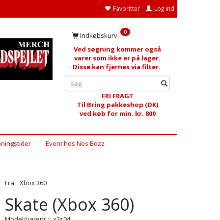
Favoritter
Log ind
0
Indkøbskurv
Ved søgning kommer også
varer som ikke er på lager.
Disse kan fjernes via filter.
FRI FRAGT
Til Bring pakkeshop (DK)
ved køb for min. kr. 800
ningstider
Event hos Nes Bozz
Fra:
Xbox 360
Skate (Xbox 360)
Model/varenr.:
x2s04