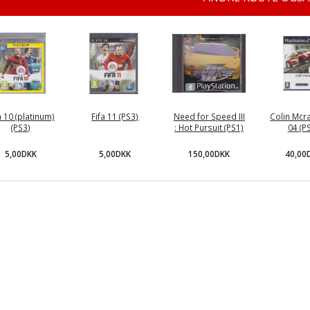
a 10 (platinum)
Fifa 11 (PS3)
Need for Speed III
Colin Mcra
(PS3)
: Hot Pursuit (PS1)
04 (P
5,00DKK
5,00DKK
150,00DKK
40,00