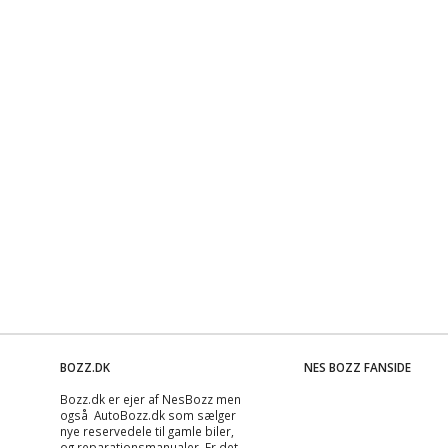
BOZZ.DK
NES BOZZ FANSIDE
Bozz.dk er ejer af NesBozz men
også AutoBozz.dk som sælger
nye reservedele til gamle biler,
og
reparationsmanualer
. Er det