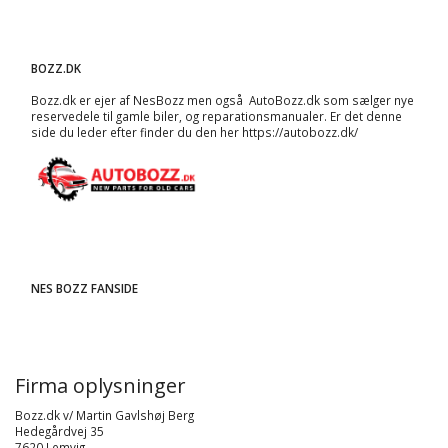
BOZZ.DK
Bozz.dk er ejer af NesBozz men også AutoBozz.dk som sælger nye
reservedele til gamle biler, og
reparationsmanualer
. Er det denne
side du leder efter finder du den her
https://autobozz.dk/
NES BOZZ FANSIDE
Firma oplysninger
Bozz.dk v/ Martin Gavlshøj Berg
Hedegårdvej 35
7620 Lemvig