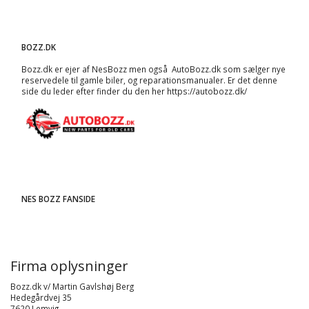
BOZZ.DK
Bozz.dk er ejer af NesBozz men også AutoBozz.dk som sælger nye
reservedele til gamle biler, og
reparationsmanualer
. Er det denne
side du leder efter finder du den her
https://autobozz.dk/
NES BOZZ FANSIDE
Firma oplysninger
Bozz.dk v/ Martin Gavlshøj Berg
Hedegårdvej 35
7620 Lemvig