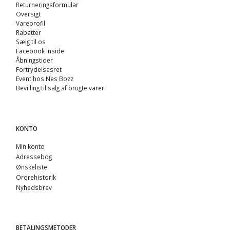
Returneringsformular
Oversigt
Vareprofil
Rabatter
Sælg til os
Facebook Inside
Åbningstider
Fortrydelsesret
Event hos Nes Bozz
Bevilling til salg af brugte varer.
KONTO
Min konto
Adressebog
Ønskeliste
Ordrehistorik
Nyhedsbrev
BETALINGSMETODER