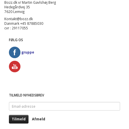
Bozz.dk v/ Martin Gavlshøj Berg
Hedegårdvej 35
7620 Lemvig
Kontakt@bozz.dk
Danmark +45 87885030
cvr : 29117055
FØLG OS
gruppe
TILMELD NYHEDSBREV
Email-
adresse
Tilmeld
Afmeld