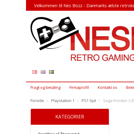
Velkommen til Nes Bozz - Danmarks ælste retroko
Fragt og betaling
Firmaprofil
Kontakt os
Beti
Forside
Playstation 1
PS1 Spil
Saga Frontier 2 (
KATEGORIER
Bestilling af åbningstid