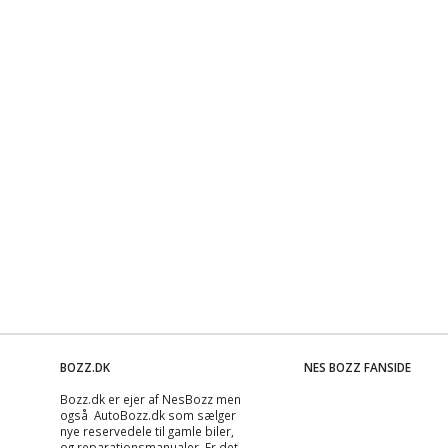
BOZZ.DK
NES BOZZ FANSIDE
Bozz.dk er ejer af NesBozz men
også AutoBozz.dk som sælger
nye reservedele til gamle biler,
og
reparationsmanualer
. Er det