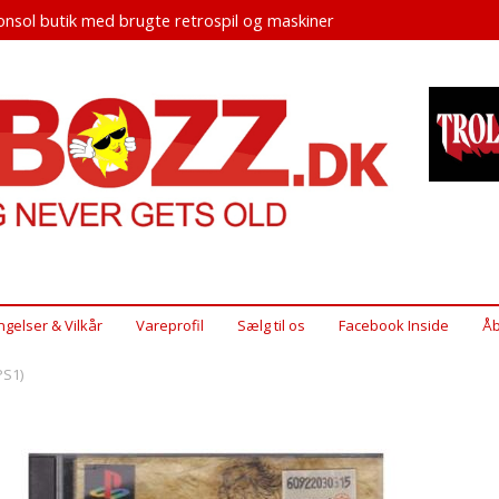
nsol butik med brugte retrospil og maskiner
ngelser & Vilkår
Vareprofil
Sælg til os
Facebook Inside
Åb
PS1)