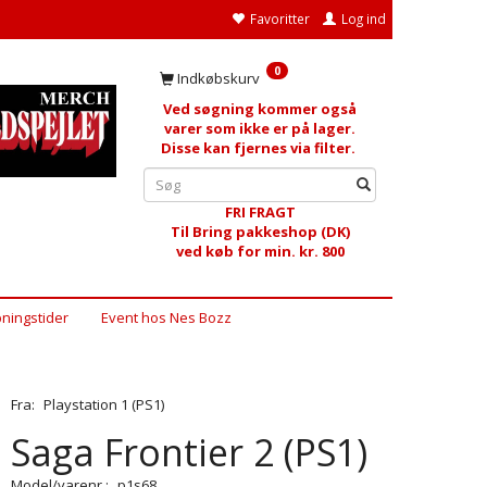
Favoritter
Log ind
0
Indkøbskurv
Ved søgning kommer også
varer som ikke er på lager.
Disse kan fjernes via filter.
FRI FRAGT
Til Bring pakkeshop (DK)
ved køb for min. kr. 800
ningstider
Event hos Nes Bozz
Fra:
Playstation 1 (PS1)
Saga Frontier 2 (PS1)
Model/varenr.:
p1s68