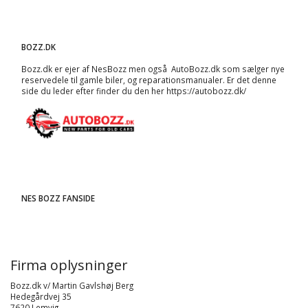
BOZZ.DK
Bozz.dk er ejer af NesBozz men også AutoBozz.dk som sælger nye
reservedele til gamle biler, og
reparationsmanualer
. Er det denne
side du leder efter finder du den her
https://autobozz.dk/
NES BOZZ FANSIDE
Firma oplysninger
Bozz.dk v/ Martin Gavlshøj Berg
Hedegårdvej 35
7620 Lemvig