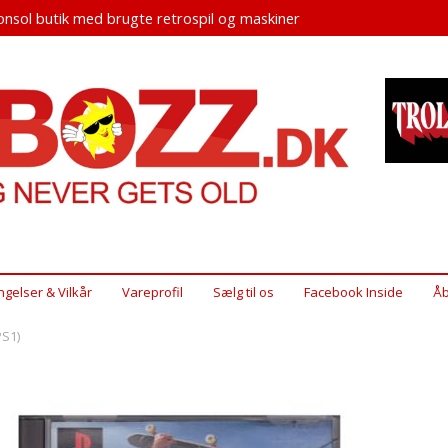
nsol butik med brugte retrospil og maskiner
ngelser & Vilkår
Vareprofil
Sælg til os
Facebook Inside
Åb
PS1)