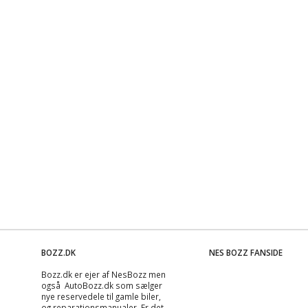
BOZZ.DK
NES BOZZ FANSIDE
Bozz.dk er ejer af NesBozz men
også AutoBozz.dk som sælger
nye reservedele til gamle biler,
og
reparationsmanualer
. Er det