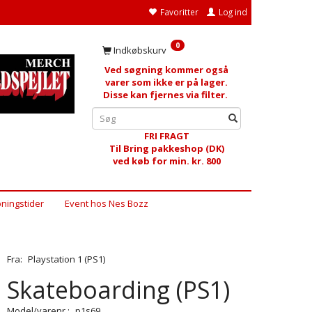
Favoritter
Log ind
0
Indkøbskurv
Ved søgning kommer også
varer som ikke er på lager.
Disse kan fjernes via filter.
FRI FRAGT
Til Bring pakkeshop (DK)
ved køb for min. kr. 800
ningstider
Event hos Nes Bozz
Fra:
Playstation 1 (PS1)
Skateboarding (PS1)
Model/varenr.:
p1s69