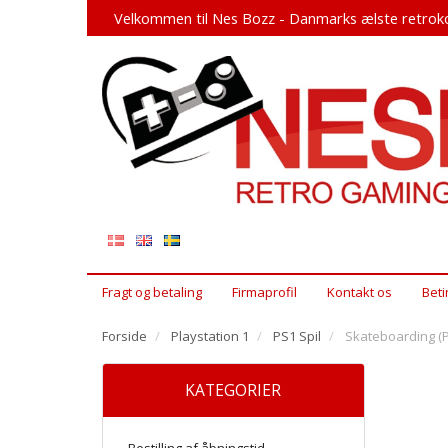
Velkommen til Nes Bozz - Danmarks ælste retroko
Fragt og betaling
Firmaprofil
Kontakt os
Beti
Forside
Playstation 1
PS1 Spil
Skateboarding (
KATEGORIER
Bestilling af åbningstid