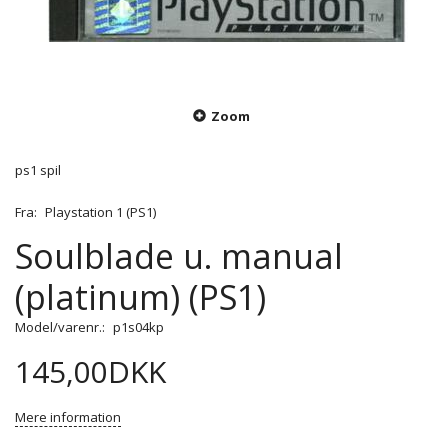
Zoom
ps1 spil
Fra:
Playstation 1 (PS1)
Soulblade u. manual
(platinum) (PS1)
Model/varenr.:
p1s04kp
145,00DKK
Mere information