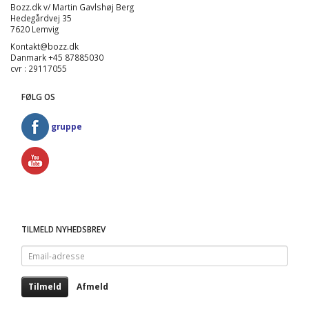
Bozz.dk v/ Martin Gavlshøj Berg
Hedegårdvej 35
7620 Lemvig
Kontakt@bozz.dk
Danmark +45 87885030
cvr : 29117055
FØLG OS
gruppe
TILMELD NYHEDSBREV
Email-
adresse
Tilmeld
Afmeld