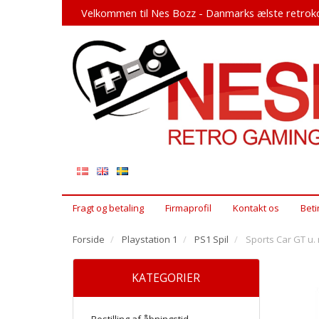
Velkommen til Nes Bozz - Danmarks ælste retroko
Fragt og betaling
Firmaprofil
Kontakt os
Beti
Forside
Playstation 1
PS1 Spil
Sports Car GT u. 
KATEGORIER
Bestilling af åbningstid