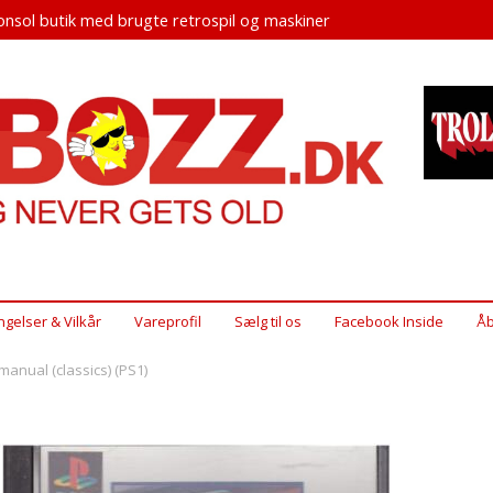
nsol butik med brugte retrospil og maskiner
ngelser & Vilkår
Vareprofil
Sælg til os
Facebook Inside
Åb
manual (classics) (PS1)