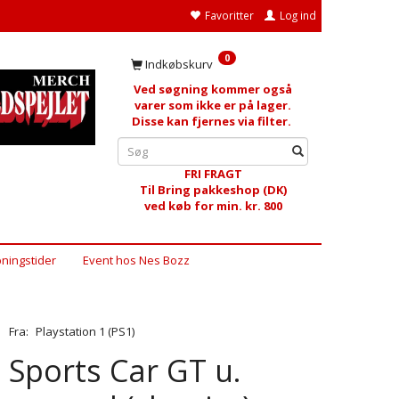
Favoritter
Log ind
0
Indkøbskurv
Ved søgning kommer også
varer som ikke er på lager.
Disse kan fjernes via filter.
FRI FRAGT
Til Bring pakkeshop (DK)
ved køb for min. kr. 800
ningstider
Event hos Nes Bozz
Fra:
Playstation 1 (PS1)
Sports Car GT u.