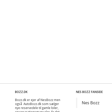
BOZZ.DK
NES BOZZ FANSIDE
Bozz.dk er ejer af NesBozz men
Nes Bozz
også AutoBozz.dk som sælger
nye reservedele til gamle biler,
og
reparationsmanualer
. Er det