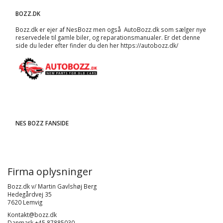
BOZZ.DK
Bozz.dk er ejer af NesBozz men også AutoBozz.dk som sælger nye
reservedele til gamle biler, og
reparationsmanualer
. Er det denne
side du leder efter finder du den her
https://autobozz.dk/
NES BOZZ FANSIDE
Firma oplysninger
Bozz.dk v/ Martin Gavlshøj Berg
Hedegårdvej 35
7620 Lemvig
Kontakt@bozz.dk
Danmark +45 87885030