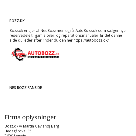
BOZZ.DK
Bozz.dk er ejer af NesBozz men også AutoBozz.dk som sælger nye
reservedele til gamle biler, og
reparationsmanualer
. Er det denne
side du leder efter finder du den her
https://autobozz.dk/
NES BOZZ FANSIDE
Firma oplysninger
Bozz.dk v/ Martin Gavlshøj Berg
Hedegårdvej 35
7620 Lemvig