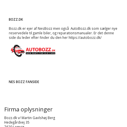
BOZZ.DK
Bozz.dk er ejer af NesBozz men også AutoBozz.dk som sælger nye
reservedele til gamle biler, og
reparationsmanualer
. Er det denne
side du leder efter finder du den her
https://autobozz.dk/
NES BOZZ FANSIDE
Firma oplysninger
Bozz.dk v/ Martin Gavlshøj Berg
Hedegårdvej 35
7620 Lemvig