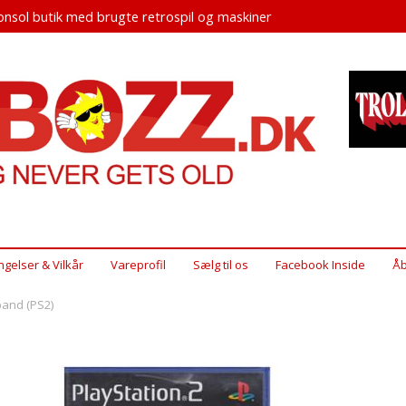
nsol butik med brugte retrospil og maskiner
ngelser & Vilkår
Vareprofil
Sælg til os
Facebook Inside
Åb
band (PS2)