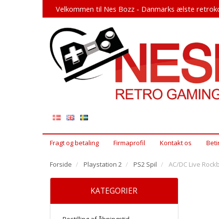
Velkommen til Nes Bozz - Danmarks ælste retroko
Fragt og betaling
Firmaprofil
Kontakt os
Beti
Forside
Playstation 2
PS2 Spil
AC/DC Live Rock
KATEGORIER
Bestilling af åbningstid