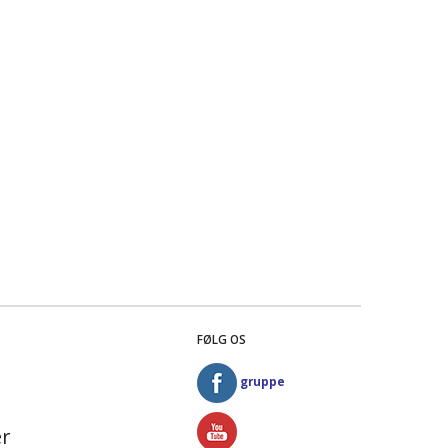
FØLG OS
gruppe
r