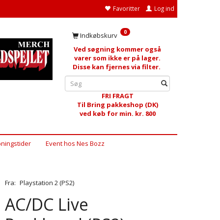
Favoritter
Log ind
0
Indkøbskurv
Ved søgning kommer også
varer som ikke er på lager.
Disse kan fjernes via filter.
FRI FRAGT
Til Bring pakkeshop (DK)
ved køb for min. kr. 800
ningstider
Event hos Nes Bozz
Fra:
Playstation 2 (PS2)
AC/DC Live