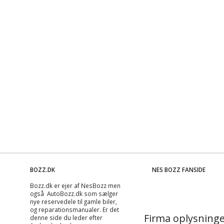
BOZZ.DK
NES BOZZ FANSIDE
Bozz.dk er ejer af NesBozz men
også AutoBozz.dk som sælger
nye reservedele til gamle biler,
og
reparationsmanualer
. Er det
Firma oplysninge
denne side du leder efter