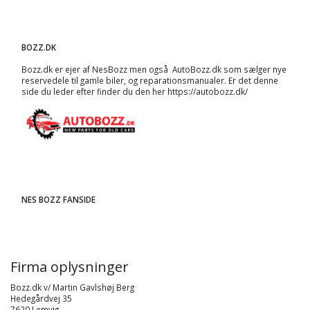
BOZZ.DK
Bozz.dk er ejer af NesBozz men også AutoBozz.dk som sælger nye
reservedele til gamle biler, og
reparationsmanualer
. Er det denne
side du leder efter finder du den her
https://autobozz.dk/
NES BOZZ FANSIDE
Firma oplysninger
Bozz.dk v/ Martin Gavlshøj Berg
Hedegårdvej 35
7620 Lemvig