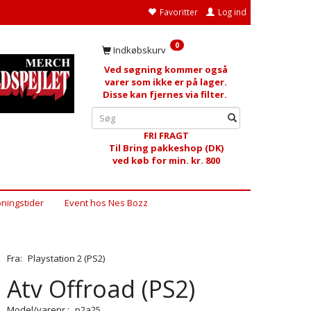
Favoritter
Log ind
0
Indkøbskurv
Ved søgning kommer også
varer som ikke er på lager.
Disse kan fjernes via filter.
FRI FRAGT
Til Bring pakkeshop (DK)
ved køb for min. kr. 800
ningstider
Event hos Nes Bozz
Fra:
Playstation 2 (PS2)
Atv Offroad (PS2)
Model/varenr.:
p2a25