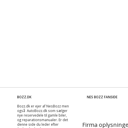
BOZZ.DK
NES BOZZ FANSIDE
Bozz.dk er ejer af NesBozz men
også AutoBozz.dk som sælger
nye reservedele til gamle biler,
og
reparationsmanualer
. Er det
Firma oplysninge
denne side du leder efter