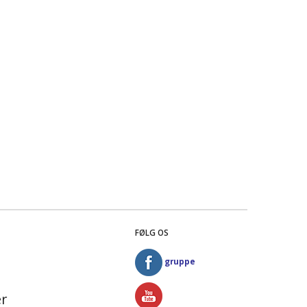
FØLG OS
gruppe
r