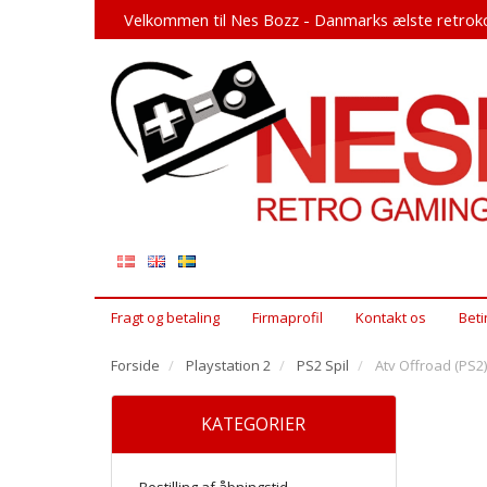
Velkommen til Nes Bozz - Danmarks ælste retroko
Fragt og betaling
Firmaprofil
Kontakt os
Beti
Forside
Playstation 2
PS2 Spil
Atv Offroad (PS2)
KATEGORIER
Bestilling af åbningstid