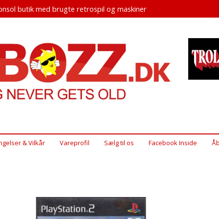
nsol butik med brugte retrospil og maskiner
ngelser & Vilkår
Vareprofil
Sælg til os
Facebook Inside
Åb