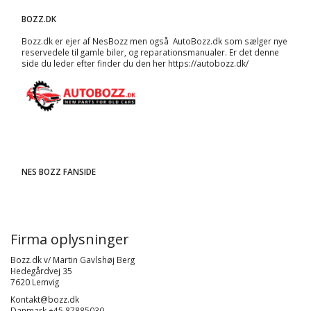
BOZZ.DK
Bozz.dk er ejer af NesBozz men også AutoBozz.dk som sælger nye
reservedele til gamle biler, og
reparationsmanualer
. Er det denne
side du leder efter finder du den her
https://autobozz.dk/
NES BOZZ FANSIDE
Firma oplysninger
Bozz.dk v/ Martin Gavlshøj Berg
Hedegårdvej 35
7620 Lemvig
Kontakt@bozz.dk
Danmark +45 87885030