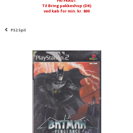
FRI FRAGT
Til Bring pakkeshop (DK)
ved køb for min. kr. 800
PS2 Spil