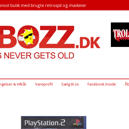
nsol butik med brugte retrospil og maskiner
ngelser & Vilkår
Vareprofil
Sælg til os
Facebook Inside
Åb