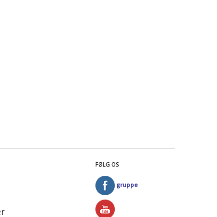
FØLG OS
gruppe
r