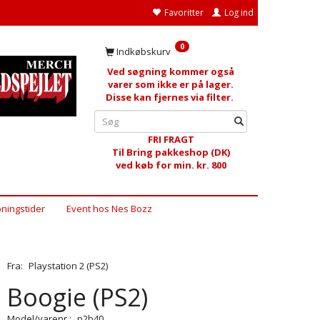
Favoritter
Log ind
0
Indkøbskurv
Ved søgning kommer også
varer som ikke er på lager.
Disse kan fjernes via filter.
FRI FRAGT
Til Bring pakkeshop (DK)
ved køb for min. kr. 800
ningstider
Event hos Nes Bozz
Fra:
Playstation 2 (PS2)
Boogie (PS2)
Model/varenr.:
p2b40