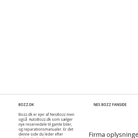
BOZZ.DK
NES BOZZ FANSIDE
Bozz.dk er ejer af NesBozz men
også AutoBozz.dk som sælger
nye reservedele til gamle biler,
og
reparationsmanualer
. Er det
Firma oplysninge
denne side du leder efter