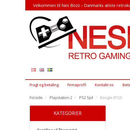
Velkommen til Nes Bozz - Danmarks ælste retroko
Fragt og betaling
Firmaprofil
Kontakt os
Beti
Forside
Playstation 2
PS2 Spil
Boogie (PS2)
KATEGORIER
Bestilling af åbningstid