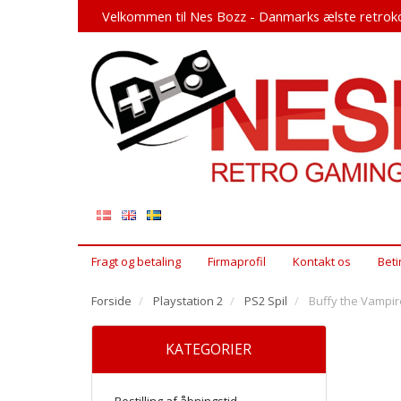
Velkommen til Nes Bozz - Danmarks ælste retroko
Fragt og betaling
Firmaprofil
Kontakt os
Beti
Forside
Playstation 2
PS2 Spil
Buffy the Vampir
KATEGORIER
Bestilling af åbningstid