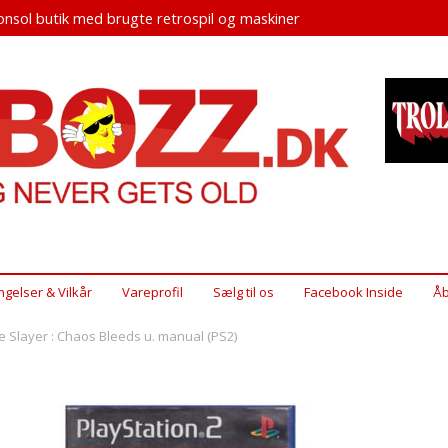
nsol butik med brugte retrospil og maskiner
ngelser & Vilkår
Vareprofil
Sælg til os
Facebook Inside
Åb
e Slayer : Chaos Bleeds u. manual (PS2)