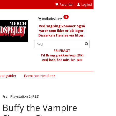
Favoritter
Log ind
0
Indkøbskurv
Ved søgning kommer også
varer som ikke er på lager.
Disse kan fjernes via filter.
FRI FRAGT
Til Bring pakkeshop (DK)
ved køb for min. kr. 800
ningstider
Event hos Nes Bozz
Fra:
Playstation 2 (PS2)
Buffy the Vampire