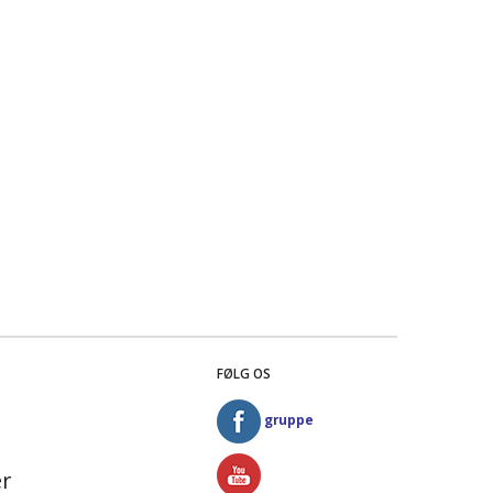
FØLG OS
gruppe
r