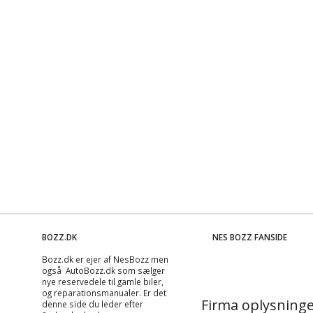
BOZZ.DK
NES BOZZ FANSIDE
Bozz.dk er ejer af NesBozz men
også AutoBozz.dk som sælger
nye reservedele til gamle biler,
og
reparationsmanualer
. Er det
Firma oplysninge
denne side du leder efter