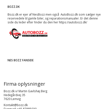
BOZZ.DK
Bozz.dk er ejer af NesBozz men også AutoBozz.dk som sælger nye
reservedele til gamle biler, og
reparationsmanualer
. Er det denne
side du leder efter finder du den her
https://autobozz.dk/
NES BOZZ FANSIDE
Firma oplysninger
Bozz.dk v/ Martin Gavlshøj Berg
Hedegårdvej 35
7620 Lemvig
Kontakt@bozz.dk
Danmark +45 87885030