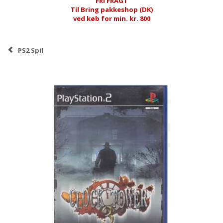
FRI FRAGT
Til Bring pakkeshop (DK)
ved køb for min. kr. 800
PS2 Spil