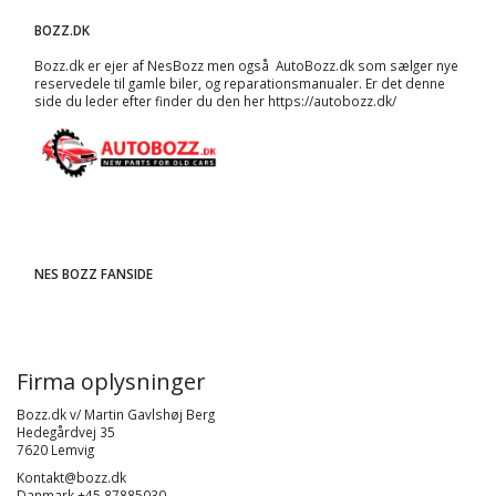
BOZZ.DK
Bozz.dk er ejer af NesBozz men også AutoBozz.dk som sælger nye
reservedele til gamle biler, og
reparationsmanualer
. Er det denne
side du leder efter finder du den her
https://autobozz.dk/
NES BOZZ FANSIDE
Firma oplysninger
Bozz.dk v/ Martin Gavlshøj Berg
Hedegårdvej 35
7620 Lemvig
Kontakt@bozz.dk
Danmark +45 87885030