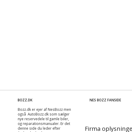
BOZZ.DK
NES BOZZ FANSIDE
Bozz.dk er ejer af NesBozz men
også AutoBozz.dk som sælger
nye reservedele til gamle biler,
og
reparationsmanualer
. Er det
Firma oplysninge
denne side du leder efter