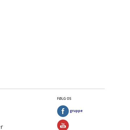
FØLG OS
gruppe
r