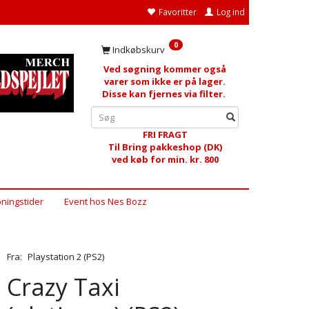
Favoritter
Log ind
0
Indkøbskurv
Ved søgning kommer også
varer som ikke er på lager.
Disse kan fjernes via filter.
FRI FRAGT
Til Bring pakkeshop (DK)
ved køb for min. kr. 800
ningstider
Event hos Nes Bozz
Fra:
Playstation 2 (PS2)
Crazy Taxi