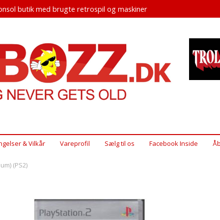
nsol butik med brugte retrospil og maskiner
ngelser & Vilkår
Vareprofil
Sælg til os
Facebook Inside
Åb
num) (PS2)