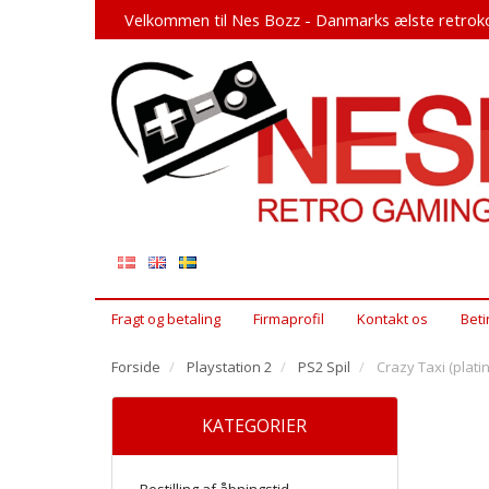
Velkommen til Nes Bozz - Danmarks ælste retroko
Fragt og betaling
Firmaprofil
Kontakt os
Beti
Forside
Playstation 2
PS2 Spil
Crazy Taxi (plati
KATEGORIER
Bestilling af åbningstid