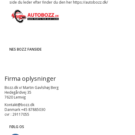
side du leder efter finder du den her
https://autobozz.dk/
NES BOZZ FANSIDE
Firma oplysninger
Bozz.dk v/ Martin Gavlshøj Berg
Hedegårdvej 35
7620 Lemvig
Kontakt@bozz.dk
Danmark +45 87885030
cvr : 29117055
FØLG OS