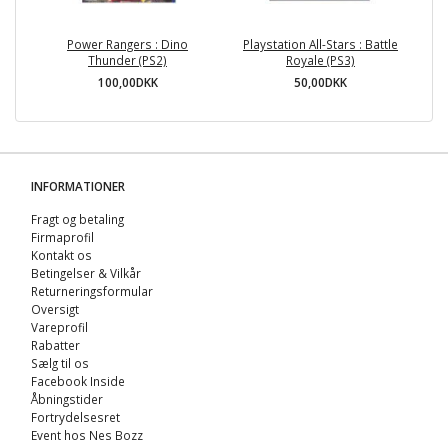
Power Rangers : Dino
Playstation All-Stars : Battle
U
Thunder (PS2)
Royale (PS3)
100,00DKK
50,00DKK
INFORMATIONER
Fragt og betaling
Firmaprofil
Kontakt os
Betingelser & Vilkår
Returneringsformular
Oversigt
Vareprofil
Rabatter
Sælg til os
Facebook Inside
Åbningstider
Fortrydelsesret
Event hos Nes Bozz