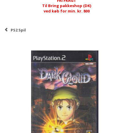
FRI FRAGT
Til Bring pakkeshop (DK)
ved køb for min. kr. 800
PS2 Spil