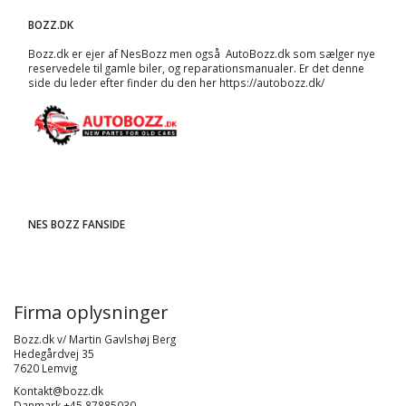
BOZZ.DK
Bozz.dk er ejer af NesBozz men også AutoBozz.dk som sælger nye
reservedele til gamle biler, og
reparationsmanualer
. Er det denne
side du leder efter finder du den her
https://autobozz.dk/
NES BOZZ FANSIDE
Firma oplysninger
Bozz.dk v/ Martin Gavlshøj Berg
Hedegårdvej 35
7620 Lemvig
Kontakt@bozz.dk
Danmark +45 87885030