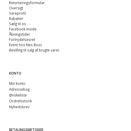
Returneringsformular
Oversigt
Vareprofil
Rabatter
Sælg til os
Facebook Inside
Åbningstider
Fortrydelsesret
Event hos Nes Bozz
Bevilling til salg af brugte varer.
KONTO
Min konto
Adressebog
Ønskeliste
Ordrehistorik
Nyhedsbrev
BETALINGSMETODER