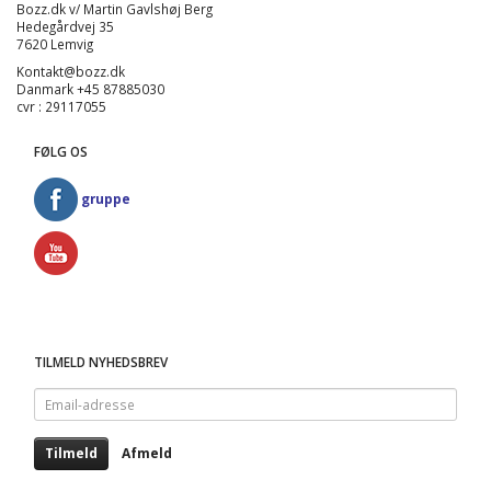
Bozz.dk v/ Martin Gavlshøj Berg
Hedegårdvej 35
7620 Lemvig
Kontakt@bozz.dk
Danmark +45 87885030
cvr : 29117055
FØLG OS
gruppe
TILMELD NYHEDSBREV
Email-
adresse
Tilmeld
Afmeld