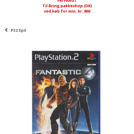
FRI FRAGT
Til Bring pakkeshop (DK)
ved køb for min. kr. 800
PS2 Spil