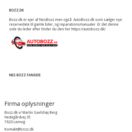
BOZZ.DK
Bozz.dk er ejer af NesBozz men også AutoBozz.dk som sælger nye
reservedele til gamle biler, og
reparationsmanualer
. Er det denne
side du leder efter finder du den her
https://autobozz.dk/
NES BOZZ FANSIDE
Firma oplysninger
Bozz.dk v/ Martin Gavlshøj Berg
Hedegårdvej 35
7620 Lemvig
Kontakt@bozz.dk