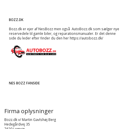
BOZZ.DK
Bozz.dk er ejer af NesBozz men også AutoBozz.dk som sælger nye
reservedele til gamle biler, og
reparationsmanualer
. Er det denne
side du leder efter finder du den her
https://autobozz.dk/
NES BOZZ FANSIDE
Firma oplysninger
Bozz.dk v/ Martin Gavlshøj Berg
Hedegårdvej 35
7620 Lemvig