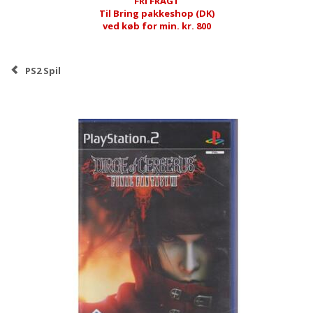
FRI FRAGT
Til Bring pakkeshop (DK)
ved køb for min. kr. 800
PS2 Spil