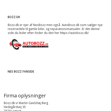
BOZZ.DK
Bozz.dk er ejer af NesBozz men også AutoBozz.dk som sælger nye
reservedele til gamle biler, og
reparationsmanualer
. Er det denne
side du leder efter finder du den her
https://autobozz.dk/
NES BOZZ FANSIDE
Firma oplysninger
Bozz.dk v/ Martin Gavlshøj Berg
Hedegårdvej 35
7620 Lemvig