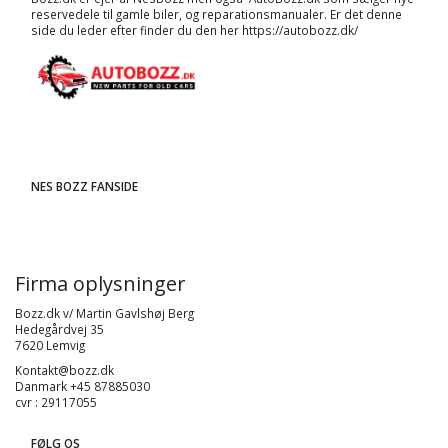
reservedele til gamle biler, og
reparationsmanualer
. Er det denne
side du leder efter finder du den her
https://autobozz.dk/
NES BOZZ FANSIDE
Firma oplysninger
Bozz.dk v/ Martin Gavlshøj Berg
Hedegårdvej 35
7620 Lemvig
Kontakt@bozz.dk
Danmark +45 87885030
cvr : 29117055
FØLG OS