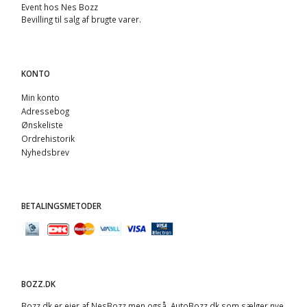
Event hos Nes Bozz
Bevilling til salg af brugte varer.
KONTO
Min konto
Adressebog
Ønskeliste
Ordrehistorik
Nyhedsbrev
BETALINGSMETODER
BOZZ.DK
Bozz.dk er ejer af NesBozz men også AutoBozz.dk som sælger nye