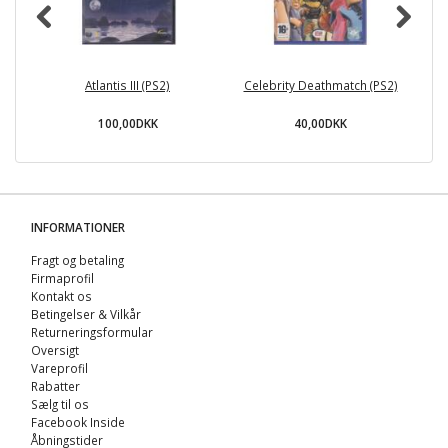
Atlantis III (PS2)
Celebrity Deathmatch (PS2)
Tu
100,00DKK
40,00DKK
INFORMATIONER
Fragt og betaling
Firmaprofil
Kontakt os
Betingelser & Vilkår
Returneringsformular
Oversigt
Vareprofil
Rabatter
Sælg til os
Facebook Inside
Åbningstider