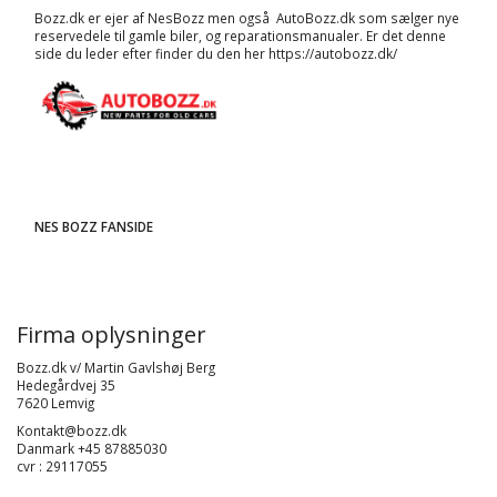
Bozz.dk er ejer af NesBozz men også AutoBozz.dk som sælger nye
reservedele til gamle biler, og
reparationsmanualer
. Er det denne
side du leder efter finder du den her
https://autobozz.dk/
NES BOZZ FANSIDE
Firma oplysninger
Bozz.dk v/ Martin Gavlshøj Berg
Hedegårdvej 35
7620 Lemvig
Kontakt@bozz.dk
Danmark +45 87885030
cvr : 29117055