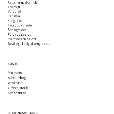
Returneringsformular
Oversigt
Vareprofil
Rabatter
Sælg til os
Facebook Inside
Åbningstider
Fortrydelsesret
Event hos Nes Bozz
Bevilling til salg af brugte varer.
KONTO
Min konto
Adressebog
Ønskeliste
Ordrehistorik
Nyhedsbrev
BETALINGSMETODER