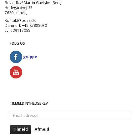
Bozz.dk v/ Martin Gavlshøj Berg
Hedegårdvej 35
7620 Lemvig
Kontakt@bozz.dk
Danmark +45 87885030
cvr : 29117055
FØLG OS
gruppe
TILMELD NYHEDSBREV
Email-
adresse
Tilmeld
Afmeld