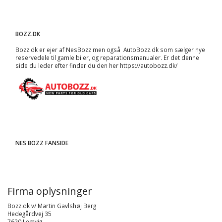
BOZZ.DK
Bozz.dk er ejer af NesBozz men også AutoBozz.dk som sælger nye
reservedele til gamle biler, og
reparationsmanualer
. Er det denne
side du leder efter finder du den her
https://autobozz.dk/
NES BOZZ FANSIDE
Firma oplysninger
Bozz.dk v/ Martin Gavlshøj Berg
Hedegårdvej 35
7620 Lemvig