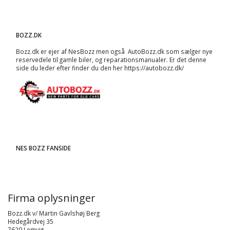
BOZZ.DK
Bozz.dk er ejer af NesBozz men også AutoBozz.dk som sælger nye
reservedele til gamle biler, og
reparationsmanualer
. Er det denne
side du leder efter finder du den her
https://autobozz.dk/
NES BOZZ FANSIDE
Firma oplysninger
Bozz.dk v/ Martin Gavlshøj Berg
Hedegårdvej 35
7620 Lemvig