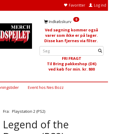
Favoritter
Log ind
0
Indkøbskurv
Ved søgning kommer også
varer som ikke er på lager.
Disse kan fjernes via filter.
FRI FRAGT
Til Bring pakkeshop (DK)
ved køb for min. kr. 800
ningstider
Event hos Nes Bozz
Fra:
Playstation 2 (PS2)
Legend of the