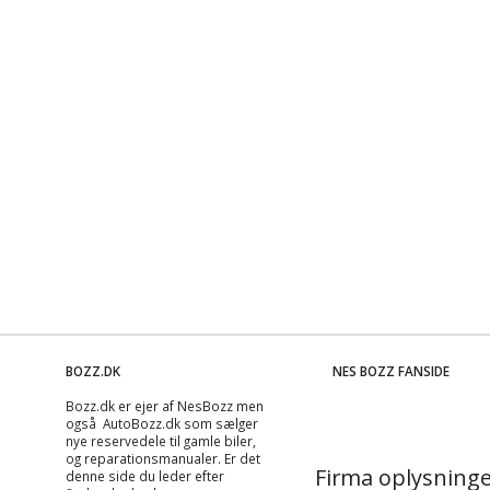
BOZZ.DK
NES BOZZ FANSIDE
Bozz.dk er ejer af NesBozz men
også AutoBozz.dk som sælger
nye reservedele til gamle biler,
og
reparationsmanualer
. Er det
Firma oplysninge
denne side du leder efter