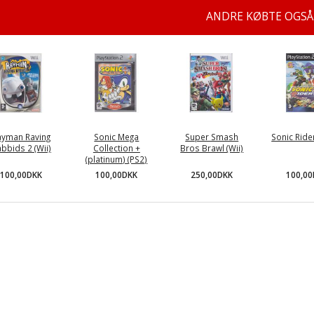
ANDRE KØBTE OGSÅ
ayman Raving
Sonic Mega
Super Smash
Sonic Ride
bbids 2 (Wii)
Collection +
Bros Brawl (Wii)
(platinum) (PS2)
100,00DKK
250,00DKK
100,0
100,00DKK