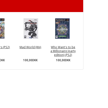
rs (PS2)
Mad World (Wii)
Who Want's to be
a Millionaire (party
edition) (PS2)
0DKK
100,00DKK
100,00DKK