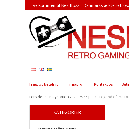
Velkommen til Nes Bozz - Danmarks ælste retroko
Fragt og betaling
Firmaprofil
Kontakt os
Beti
Forside
Playstation 2
PS2 Spil
Legend of the Dr
KATEGORIER
Bestilling af åbningstid