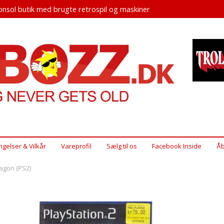
nsol butik med brugte retrospil og maskiner
ngelser & Vilkår
Vareprofil
Sælg til os
Facebook Inside
Åb
agon (PS2)