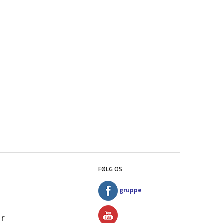
FØLG OS
gruppe
r