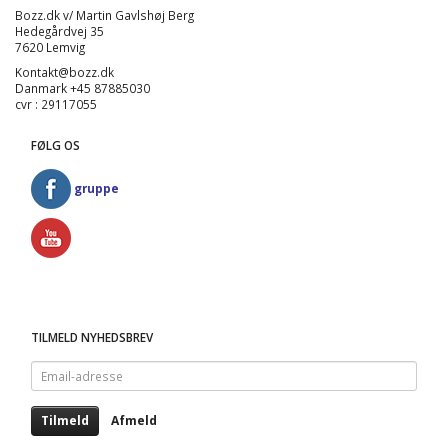
Bozz.dk v/ Martin Gavlshøj Berg
Hedegårdvej 35
7620 Lemvig
Kontakt@bozz.dk
Danmark +45 87885030
cvr : 29117055
FØLG OS
gruppe
TILMELD NYHEDSBREV
Email-
adresse
Tilmeld
Afmeld