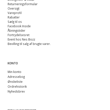
Returneringsformular
Oversigt
Vareprofil
Rabatter
Sælg til os
Facebook Inside
Åbningstider
Fortrydelsesret
Event hos Nes Bozz
Bevilling til salg af brugte varer.
KONTO
Min konto
Adressebog
Ønskeliste
Ordrehistorik
Nyhedsbrev