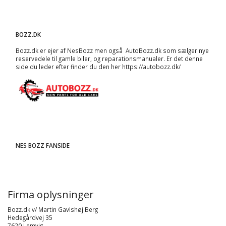
BOZZ.DK
Bozz.dk er ejer af NesBozz men også AutoBozz.dk som sælger nye
reservedele til gamle biler, og
reparationsmanualer
. Er det denne
side du leder efter finder du den her
https://autobozz.dk/
NES BOZZ FANSIDE
Firma oplysninger
Bozz.dk v/ Martin Gavlshøj Berg
Hedegårdvej 35
7620 Lemvig