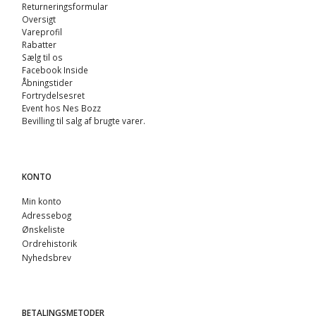
Returneringsformular
Oversigt
Vareprofil
Rabatter
Sælg til os
Facebook Inside
Åbningstider
Fortrydelsesret
Event hos Nes Bozz
Bevilling til salg af brugte varer.
KONTO
Min konto
Adressebog
Ønskeliste
Ordrehistorik
Nyhedsbrev
BETALINGSMETODER