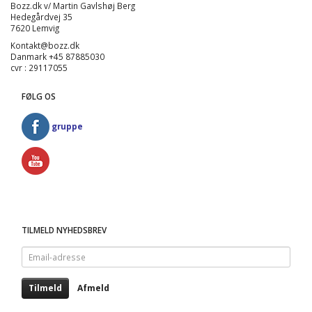
Bozz.dk v/ Martin Gavlshøj Berg
Hedegårdvej 35
7620 Lemvig
Kontakt@bozz.dk
Danmark +45 87885030
cvr : 29117055
FØLG OS
gruppe
TILMELD NYHEDSBREV
Email-
adresse
Tilmeld
Afmeld