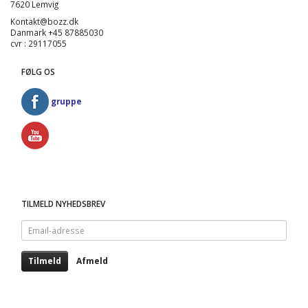
7620 Lemvig
Kontakt@bozz.dk
Danmark +45 87885030
cvr : 29117055
FØLG OS
gruppe
TILMELD NYHEDSBREV
Email-
adresse
Tilmeld
Afmeld